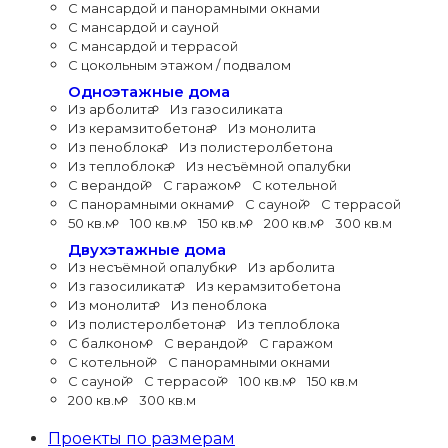
С мансардой и панорамными окнами
С мансардой и сауной
С мансардой и террасой
С цокольным этажом / подвалом
Одноэтажные дома
Из арболита
Из газосиликата
Из керамзитобетона
Из монолита
Из пеноблока
Из полистеролбетона
Из теплоблока
Из несъёмной опалубки
С верандой
С гаражом
С котельной
С панорамными окнами
С сауной
С террасой
50 кв.м
100 кв.м
150 кв.м
200 кв.м
300 кв.м
Двухэтажные дома
Из несъёмной опалубки
Из арболита
Из газосиликата
Из керамзитобетона
Из монолита
Из пеноблока
Из полистеролбетона
Из теплоблока
С балконом
С верандой
С гаражом
С котельной
С панорамными окнами
С сауной
С террасой
100 кв.м
150 кв.м
200 кв.м
300 кв.м
Проекты по размерам