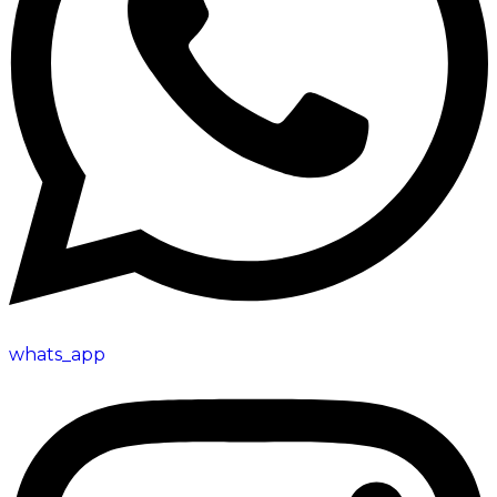
whats_app