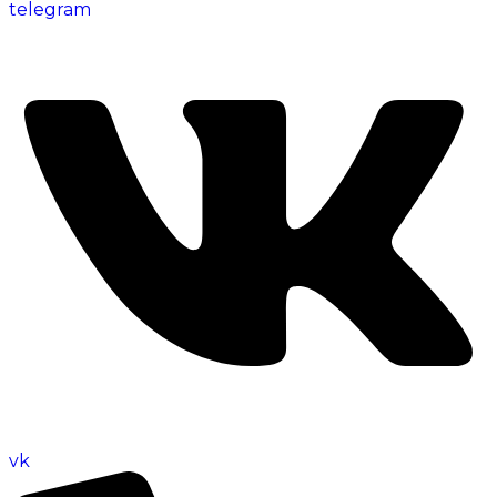
telegram
vk