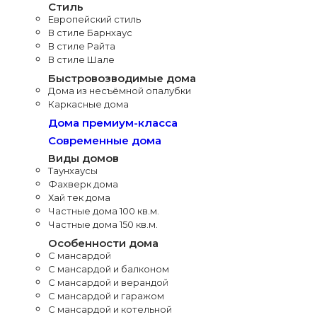
Стиль
Европейский стиль
В стиле Барнхаус
В стиле Райта
В стиле Шале
Быстровозводимые дома
Дома из несъёмной опалубки
Каркасные дома
Дома премиум-класса
Современные дома
Виды домов
Таунхаусы
Фахверк дома
Хай тек дома
Частные дома 100 кв.м.
Частные дома 150 кв.м.
Особенности дома
С мансардой
С мансардой и балконом
С мансардой и верандой
С мансардой и гаражом
С мансардой и котельной