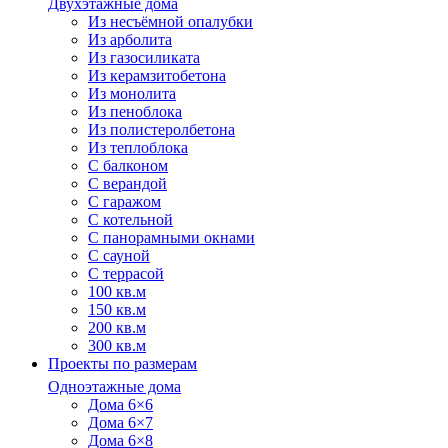
Двухэтажные дома
Из несъёмной опалубки
Из арболита
Из газосиликата
Из керамзитобетона
Из монолита
Из пеноблока
Из полистеролбетона
Из теплоблока
С балконом
С верандой
С гаражом
С котельной
С панорамными окнами
С сауной
С террасой
100 кв.м
150 кв.м
200 кв.м
300 кв.м
Проекты по размерам
Одноэтажные дома
Дома 6×6
Дома 6×7
Дома 6×8