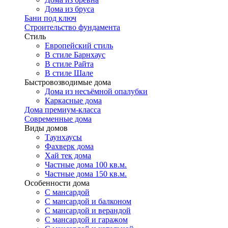
Дома из бруса
Бани под ключ
Строительство фундамента
Стиль
Европейский стиль
В стиле Барнхаус
В стиле Райта
В стиле Шале
Быстровозводимые дома
Дома из несъёмной опалубки
Каркасные дома
Дома премиум-класса
Современные дома
Виды домов
Таунхаусы
Фахверк дома
Хай тек дома
Частные дома 100 кв.м.
Частные дома 150 кв.м.
Особенности дома
С мансардой
С мансардой и балконом
С мансардой и верандой
С мансардой и гаражом