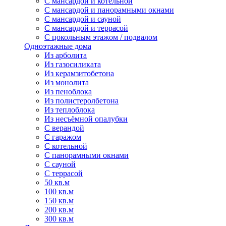
С мансардой и котельной
С мансардой и панорамными окнами
С мансардой и сауной
С мансардой и террасой
С цокольным этажом / подвалом
Одноэтажные дома
Из арболита
Из газосиликата
Из керамзитобетона
Из монолита
Из пеноблока
Из полистеролбетона
Из теплоблока
Из несъёмной опалубки
С верандой
С гаражом
С котельной
С панорамными окнами
С сауной
С террасой
50 кв.м
100 кв.м
150 кв.м
200 кв.м
300 кв.м