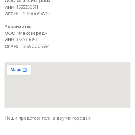
ООО «МаксиСтрой»
ИНН:
1655358511
ОГРН:
1161690094763
Реквизиты:
ООО «МаксиГрад»
ИНН:
1657190511
ОГРН:
1151690005554
Наши представители в других городах: