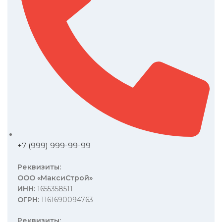
+7 (999) 999-99-99
Реквизиты:
ООО «МаксиСтрой»
ИНН:
1655358511
ОГРН:
1161690094763
Реквизиты: