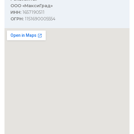
ООО «МаксиГрад»
ИНН:
1657190511
ОГРН:
1151690005554